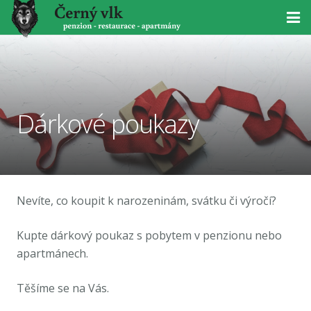
Úvod
Ubytování
Dárkové poukazy
Rezervace
Restaurace
Aktivity
Nevíte, co koupit k narozeninám, svátku či výročí?
Ceník
Kupte dárkový poukaz s pobytem v penzionu nebo
apartmánech.
Galerie
Těšíme se na Vás.
Kontakt